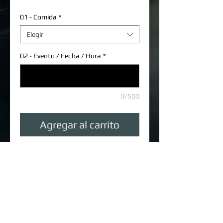
01 - Comida
*
Elegir
02 - Evento / Fecha / Hora
*
0/500
Agregar al carrito
Precio por Persona: Q. 135.00 
Cantidad Mínima: 15 Personas
Cantidad Máxima: 45 personas por 
Salón (5 Salones disponibles)
Details